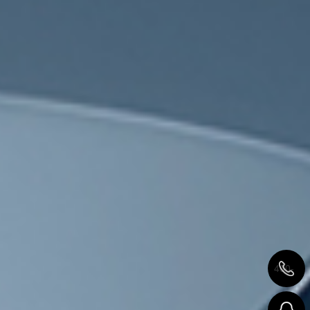
400-
809-