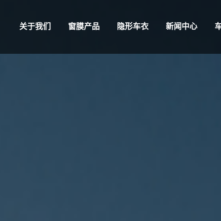
关于我们
窗膜产品
隐形车衣
新闻中心