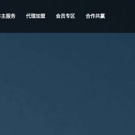
车主服务
代理加盟
会员专区
合作共赢